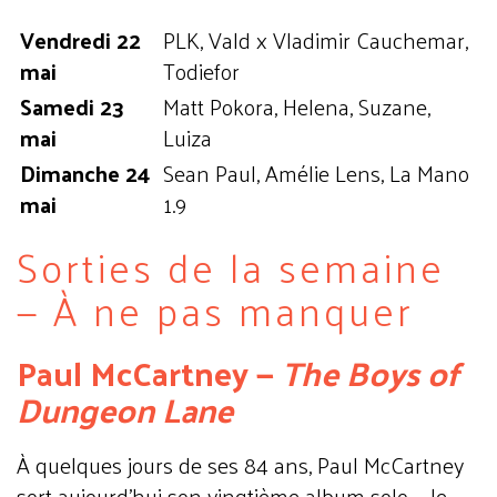
Vendredi 22
PLK, Vald x Vladimir Cauchemar,
mai
Todiefor
Samedi 23
Matt Pokora, Helena, Suzane,
mai
Luiza
Dimanche 24
Sean Paul, Amélie Lens, La Mano
mai
1.9
Sorties de la semaine
— À ne pas manquer
Paul McCartney —
The Boys of
Dungeon Lane
À quelques jours de ses 84 ans, Paul McCartney
sort aujourd'hui son vingtième album solo — le