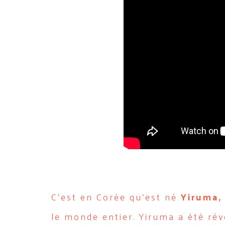
C’est en Corée qu’est né
Yiruma,
le monde entier. Yiruma a été ré