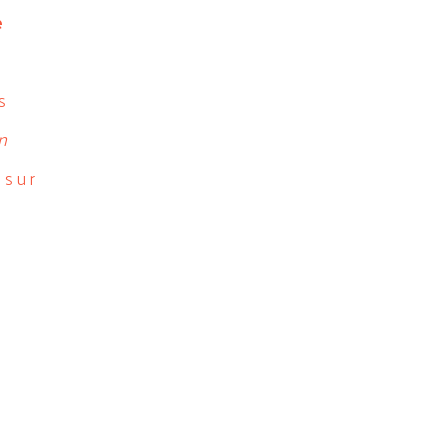
e
s
n
 sur