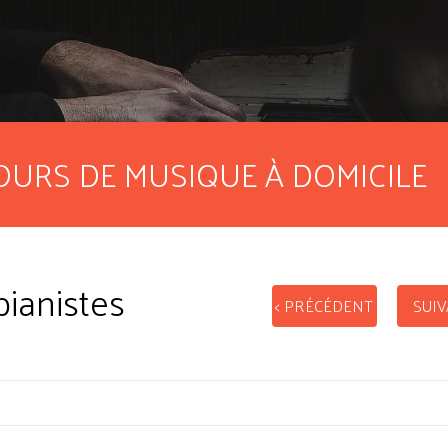
OURS DE MUSIQUE À DOMICILE
pianistes
< PRÉCÉDENT
SUIV