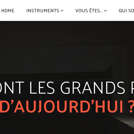
HOME
INSTRUMENTS
VOUS ÊTES...
QUI S
NT LES GRANDS 
D’AUJOURD’HUI 