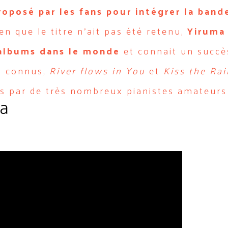
roposé par les fans pour intégrer la band
ien que le titre n’ait pas été retenu,
Yiruma
albums dans le monde
et connait un succè
us connus,
River flows in You
et
Kiss the Rai
ses par de très nombreux pianistes amateurs
a