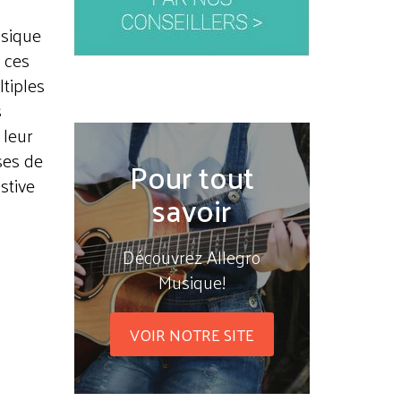
usique
 ces
tiples
s
 leur
ses de
Pour tout
stive
savoir
Découvrez Allegro
Musique!
VOIR NOTRE SITE