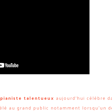
 pianiste talentueux
aujourd’hui célèbre d
vélé au grand public notamment lorsqu’un d