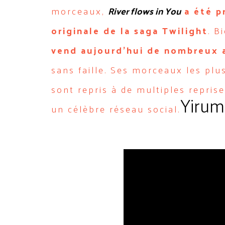
morceaux,
River flows in You
a été p
originale de la saga Twilight
. B
vend aujourd’hui de nombreux 
sans faille. Ses morceaux les pl
sont repris à de multiples repri
Yirum
un célèbre réseau social.