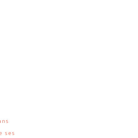
ans
e ses