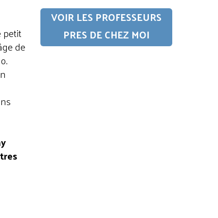
VOIR LES PROFESSEURS
 petit
PRES DE CHEZ MOI
’âge de
o.
on
n
ons
my
tres