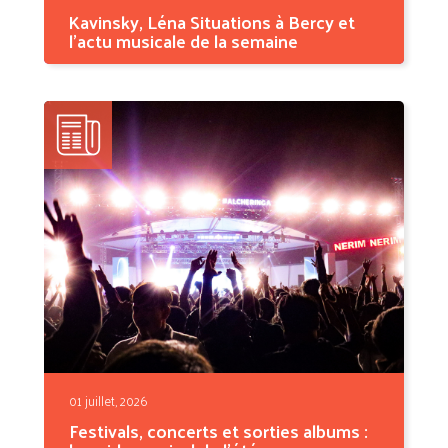
Kavinsky, Léna Situations à Bercy et
l'actu musicale de la semaine
C
ette semaine, la musique porte le deuil d'une
figure...
01 juillet, 2026
Festivals, concerts et sorties albums :