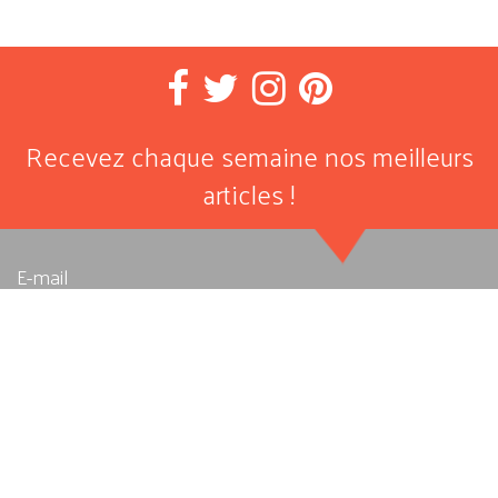
Recevez chaque semaine nos meilleurs
articles !
E-mail
J'autorise Allegro Musique à stocker et traiter les données
personnelles soumises ici afin qu’elle me fournisse le contenu
ou le service demandé. Pour en savoir plus, consultez notre
Politique de confidentialité
.