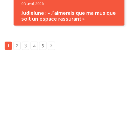
03 avril, 2026
Judielune : « J’aimerais que ma musique
soit un espace rassurant »
Entre chanson française, héritage lyrique,
textures...
1
2
3
4
5