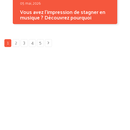
05 mai, 2026
Vous avez l'impression de stagner en
musique ? Découvrez pourquoi
Vous travaillez régulièrement, vous
répétez les mêmes...
1
2
3
4
5