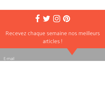
Recevez chaque semaine nos meilleurs
articles !
E-mail
J'autorise Allegro Musique à stocker et traiter les données
personnelles soumises ici afin qu’elle me fournisse le contenu
ou le service demandé. Pour en savoir plus, consultez notre
Politique de confidentialité
.