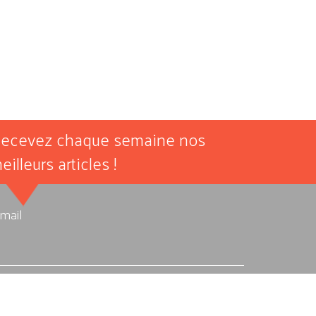
ecevez chaque semaine nos
eilleurs articles !
-mail
autorise Allegro Musique à stocker et traiter les
nnées personnelles soumises ici afin qu’elle me