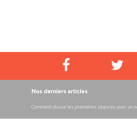
Nos derniers articles
Comment réussir les premières séances avec un no
4 façons de progresser l'été pour un prof de musiq
Musique et road trip : la playlist pour l'été 2026