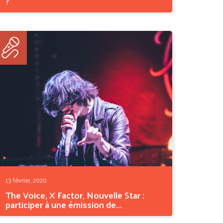
?
Les similitudes entre le théâtre et le chant
sont bien plus...
13 février, 2020
The Voice, X Factor, Nouvelle Star :
participer à une émission de...
Plus que jamais populaires ces dix dernières