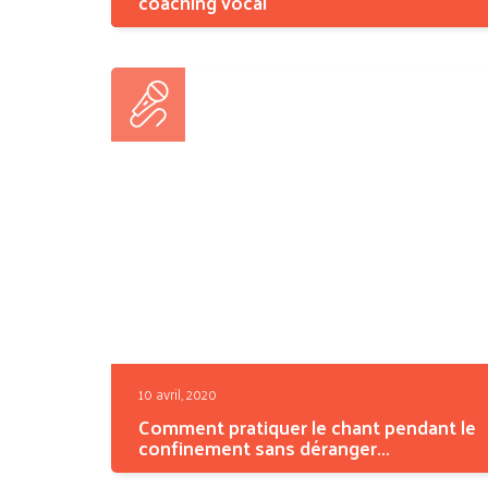
coaching vocal
Suffit-il d'avoir une belle voix pour réussir à
chanter...
10 avril, 2020
Comment pratiquer le chant pendant le
confinement sans déranger...
En temps normal, la pratique du chant a