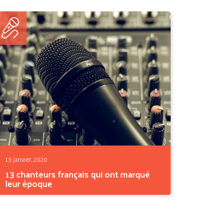
années, les...
13 janvier, 2020
13 chanteurs français qui ont marqué
leur époque
Le chant, dans sa forme traditionnelle la plus
ancienne, a...