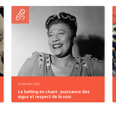
Cyrus, les...
23 janvier, 2020
Le belting en chant : puissance des
aigus et respect de la voix
L'apparition du belting en chant est liée aux
années 1920....