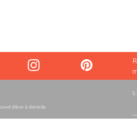
R
m
E
uvel élève à domicile
ue à domicile
J'
do