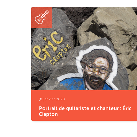
tendance à...
31 janvier, 2020
Portrait de guitariste et chanteur : Éric
Clapton
Proclamé
second guitariste de tous les
temps
par le...