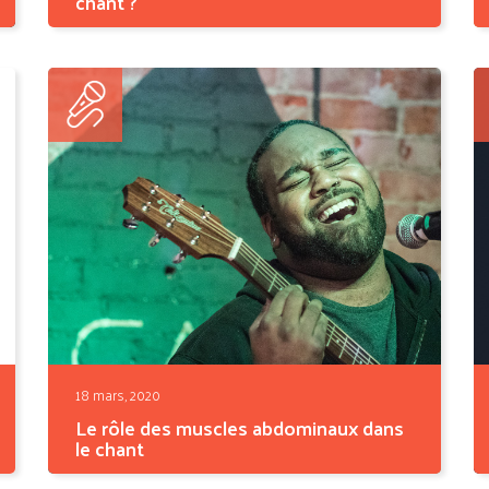
chant ?
Comment avoir une voix grave ? C'est la
question du jour !...
18 mars, 2020
Le rôle des muscles abdominaux dans
le chant
De Pavarotti à Adèle en passant par Miley