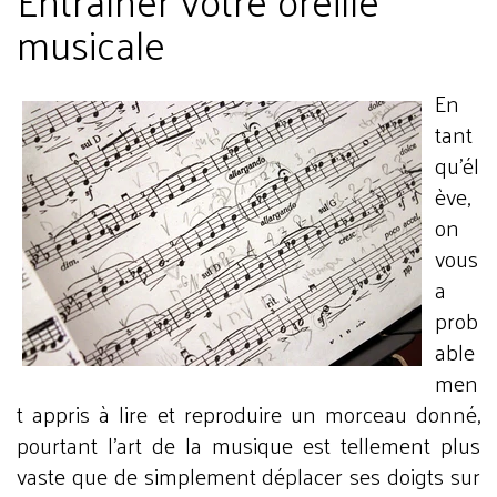
Entraîner votre oreille
musicale
En
tant
qu’él
ève,
on
vous
a
prob
able
men
t appris à lire et reproduire un morceau donné,
pourtant l’art de la musique est tellement plus
vaste que de simplement déplacer ses doigts sur