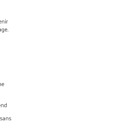
enir
age.
me
tend
 sans