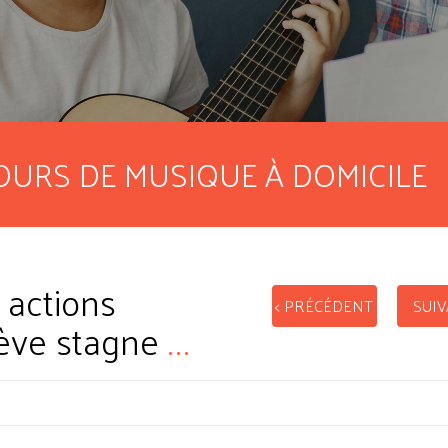
OURS DE MUSIQUE À DOMICILE
 actions
< PRÉCÉDENT
SUIV
lève stagne
...