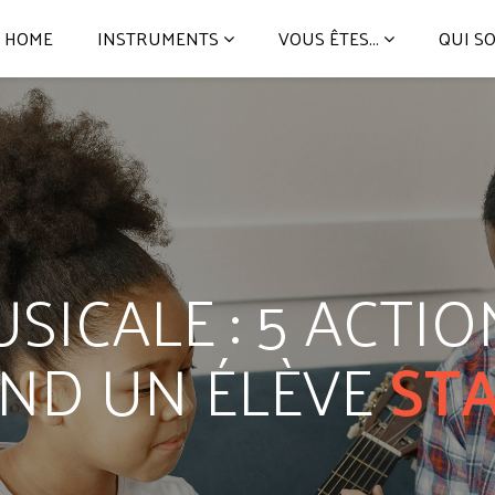
HOME
INSTRUMENTS
VOUS ÊTES...
QUI S
SICALE : 5 ACTI
ND UN ÉLÈVE
ST