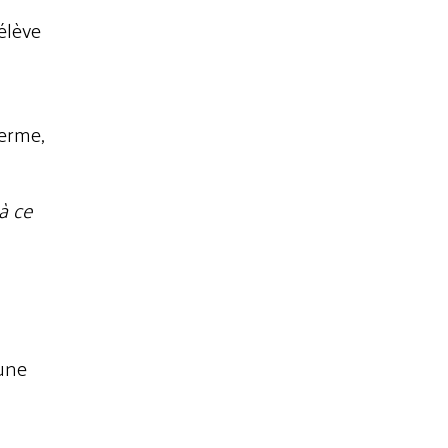
élève
terme,
à ce
 une