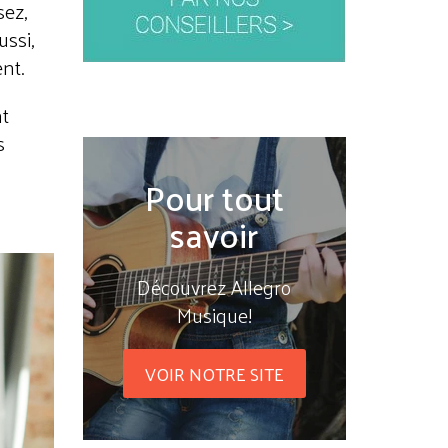
sez,
ussi,
nt.
nt
s
Pour tout
savoir
Découvrez Allegro
Musique!
VOIR NOTRE SITE