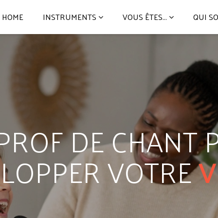
HOME
INSTRUMENTS
VOUS ÊTES...
QUI S
ROF DE CHANT PE
ELOPPER VOTRE
V