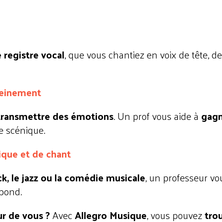
 registre vocal
, que vous chantiez en voix de tête, de
leinement
 transmettre des émotions
. Un prof vous aide à
gagn
e scénique.
ique et de chant
ock, le jazz ou la comédie musicale
, un professeur vo
spond.
r de vous ?
Avec
Allegro Musique
, vous pouvez
tro