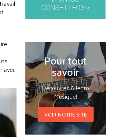
travail
nt
ire
Pour tout
ans
savoir
r avec
Découvrez Allegro
Musique!
VOIR NOTRE SITE