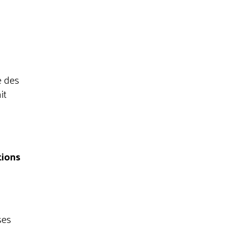
e des
it
tions
ses