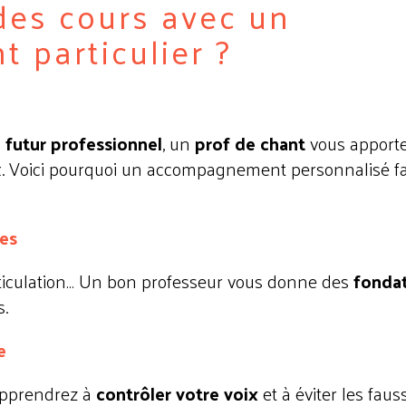
des cours avec un
t particulier ?
 futur professionnel
, un
prof de chant
vous apport
oix. Voici pourquoi un accompagnement personnalisé fa
es
rticulation… Un bon professeur vous donne des
fonda
s.
e
 apprendrez à
contrôler votre voix
et à éviter les faus