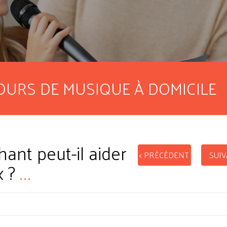
OURS DE MUSIQUE À DOMICILE
nt peut-il aider
< PRÉCÉDENT
SUIV
x ?
...