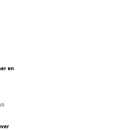
er en
us
uver