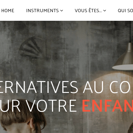
HOME
INSTRUMENTS
VOUS ÊTES...
QUI S
ERNATIVES AU C
UR VOTRE
ENFAN