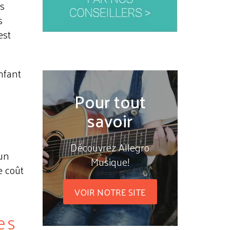
es
s
est
nfant
Pour tout
savoir
Découvrez Allegro
'un
Musique!
e coût
VOIR NOTRE SITE
es