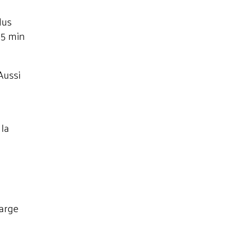
lus
45 min
Aussi
 la
large