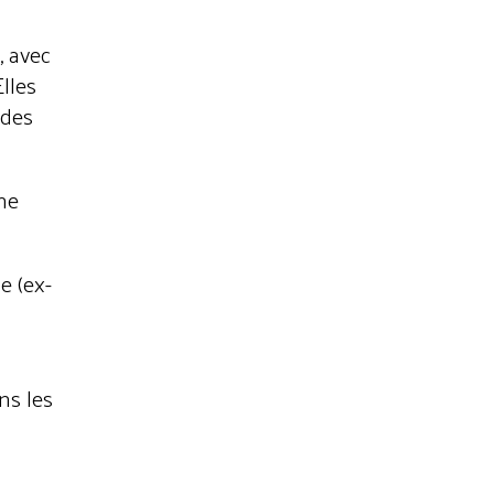
, avec
lles
 des
une
e (ex-
ns les