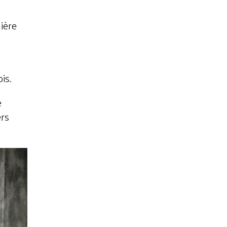
ière
is.
e
ers