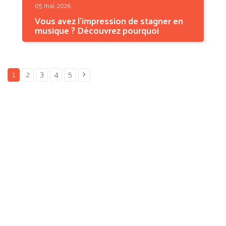
05 mai, 2026
Vous avez l'impression de stagner en
musique ? Découvrez pourquoi
Vous travaillez régulièrement, vous
répétez les mêmes...
1
2
3
4
5