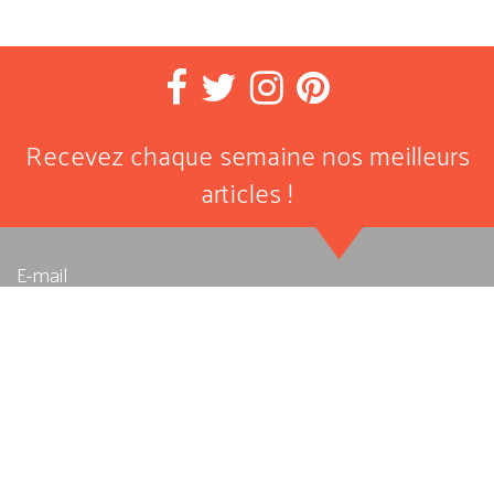
Recevez chaque semaine nos meilleurs
articles !
E-mail
J'autorise Allegro Musique à stocker et traiter les données
personnelles soumises ici afin qu’elle me fournisse le contenu
ou le service demandé. Pour en savoir plus, consultez notre
Politique de confidentialité
.