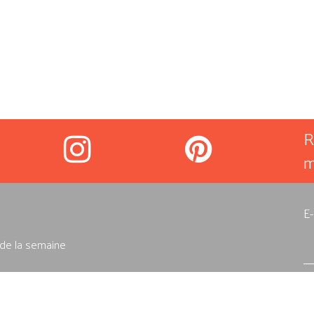
R
m
E
e de la semaine
tre musique
J'
do
e jouer