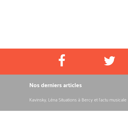
Nos derniers articles
Kavinsky, Léna Situations à Bercy et l'actu musical
Trac et émotions : comment votre état influence vo
Pourquoi votre posture change tout à votre façon d