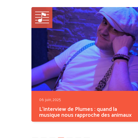
débutants....
06 juin, 2025
L'interview de Plumes : quand la
musique nous rapproche des animaux
Et si la musique pouvait abolir les frontières
entre les...