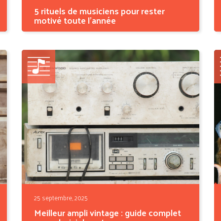
5 rituels de musiciens pour rester
motivé toute l’année
La motivation, ça ne tombe pas du ciel : ça se
fabrique,...
25 septembre, 2025
Meilleur ampli vintage : guide complet