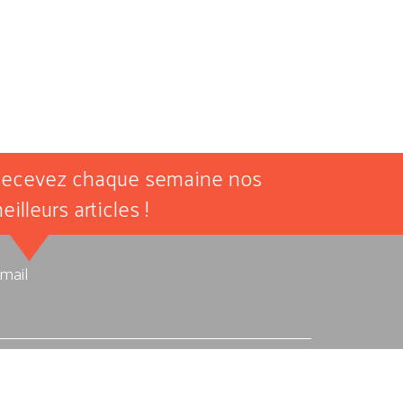
ecevez chaque semaine nos
eilleurs articles !
-mail
autorise Allegro Musique à stocker et traiter les
nnées personnelles soumises ici afin qu’elle me