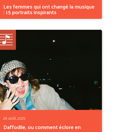
Les femmes qui ont changé la musique
: 15 portraits inspirants
Longtemps racontée au masculin, l’histoire de
la musique...
26 août, 2025
Daffodile, ou comment éclore en