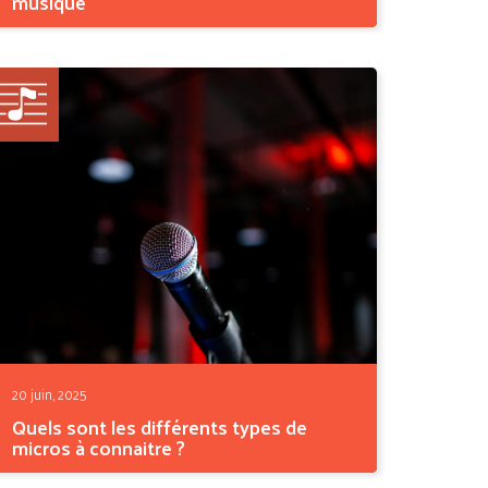
musique
Comédienne, chanteuse et désormais autrice-
compositrice,...
20 juin, 2025
Quels sont les différents types de
micros à connaitre ?
Qu’on soit musicien, chanteur ou ingénieur du