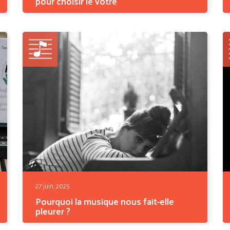
pour choisir le votre
Vous cherchez le
meilleur ampli vintage
pour redécouvrir la...
27 juin, 2025
Pourquoi la musique nous fait-elle
pleurer ?
Un simple accord de piano, une voix qui