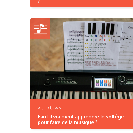
?
C'est une question qui intrigue musiciens et
amoureux des...
01 juillet, 2025
Faut-il vraiment apprendre le solfège
pour faire de la musique ?
Le solfège fait peur à beaucoup de musiciens