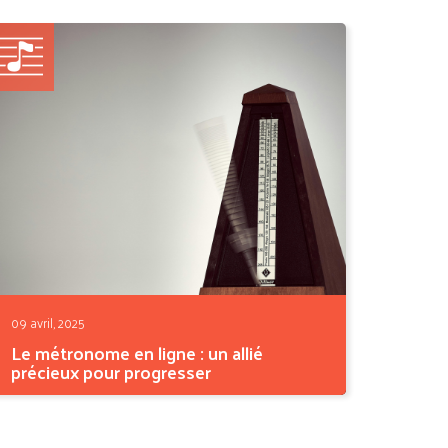
son,...
09 avril, 2025
Le métronome en ligne : un allié
précieux pour progresser
Vous avez du mal à rester dans le tempo ?
Rassurez-vous,...