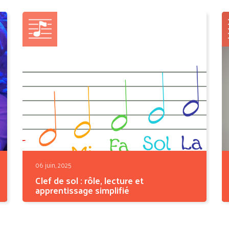
monte dans les...
06 juin, 2025
Clef de sol : rôle, lecture et
apprentissage simplifié
Elle est partout, et pourtant on la
comprend rarement...