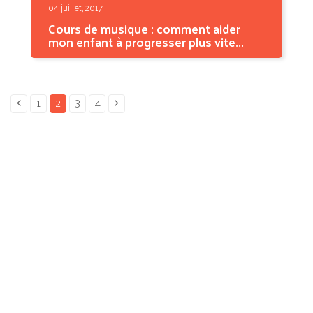
04 juillet, 2017
Cours de musique : comment aider
mon enfant à progresser plus vite...
Tous les parents aimeraient que leur enfant
progresse plus...
1
2
3
4