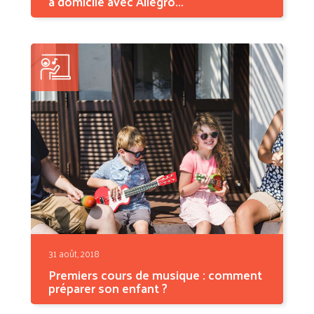
à domicile avec Allegro...
Que vous soyez débutant ou confirmé, quel
que soit votre...
31 août, 2018
Premiers cours de musique : comment
préparer son enfant ?
Votre enfant s’apprête à suivre ses premiers