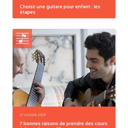
Choisir une guitare pour enfant : les
étapes
GUITARE
CLASSIQUE POUR
ENFANT OU
GUITARE
ÉLECTRIQUE ?
Il...
27 octobre, 2018
7 bonnes raisons de prendre des cours