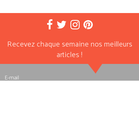
Recevez chaque semaine nos meilleurs
articles !
E-mail
J'autorise Allegro Musique à stocker et traiter les données
personnelles soumises ici afin qu’elle me fournisse le contenu
ou le service demandé. Pour en savoir plus, consultez notre
Politique de confidentialité
.